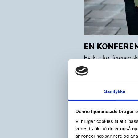
EN KONFEREN
Hvilken konference ska
hverken du eller dine 
Vi mener, at omgivelse
På denne måde skaber 
Samtykke
husket.
Denne hjemmeside bruger c
Vi elsker at være krea
Vi bruger cookies til at tilpas
fantasi rækker. Vi øns
vores trafik. Vi deler også 
detaljeorienteret og 
annonceringspartnere og anal