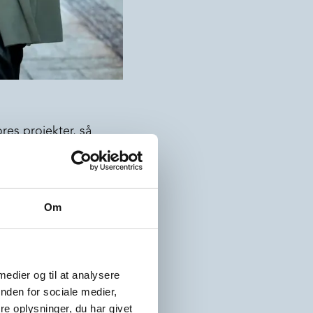
res projekter, så
ld skal være tanke bag.
g som vil blive
Om
 hvor langt vores
 medier og til at analysere
og arbejder
nden for sociale medier,
e oplysninger, du har givet