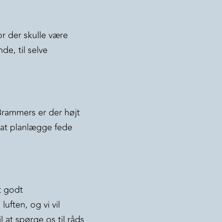
or der skulle være
de, til selve
 Brammers er der højt
r at planlægge fede
t godt
uften, og vi vil
l at spørge os til råds