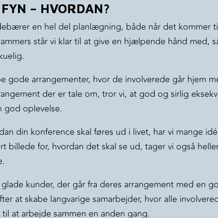
 FYN – HVORDAN?
ebærer en hel del planlægning, både når det kommer ti
ammers står vi klar til at give en hjælpende hånd med, s
kuelig.
be gode arrangementer, hvor de involverede går hjem m
rangement der er tale om, tror vi, at god og sirlig eksekv
n god oplevelse.
dan din konference skal føres ud i livet, har vi mange id
rt billede for, hvordan det skal se ud, tager vi også hell
e.
r glade kunder, der går fra deres arrangement med en god 
ter at skabe langvarige samarbejder, hvor alle involverede
t til at arbejde sammen en anden gang.