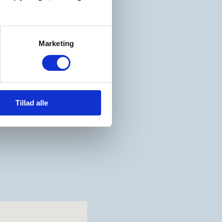
er virker og ikke gør.
al du slet ikke
Marketing
rma
,
konference
Tillad alle