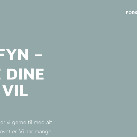
FORS
FYN –
 DINE
VIL
r vi gerne til med alt
hovet er. Vi har mange