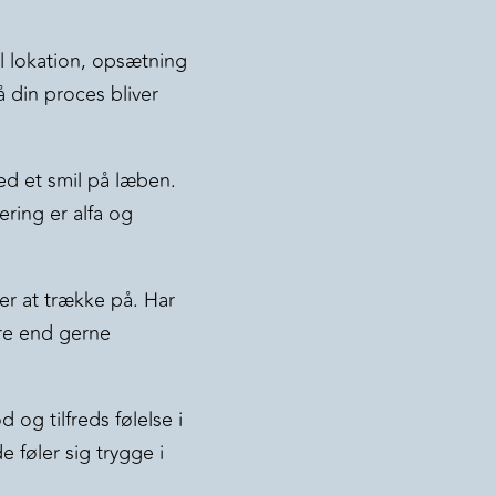
l lokation, opsætning
å din proces bliver
ed et smil på læben.
ering er alfa og
éer at trække på. Har
ere end gerne
og tilfreds følelse i
 føler sig trygge i