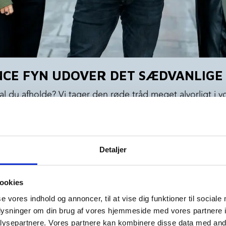
CE FYN UDOVER DET SÆDVANLIGE
l du afholde? Vi tager den røde tråd meget alvorligt i vo
gæster er i tvivl om, hvad der er på dagsordenen.
rne gerne skal afspejle indholdet, eller at der i hvert fa
man en konference på Fyn, der adskiller sig fra andre, o
Detaljer
ookies
tive og tænke ud af boksen, og der er ingen grænser for,
se vores indhold og annoncer, til at vise dig funktioner til sociale
ker altid at skabe en unik oplevelse for alle involverede, 
oplysninger om din brug af vores hjemmeside med vores partnere i
systematisk for at skabe en uforglemmelig dag.
ysepartnere. Vores partnere kan kombinere disse data med andr