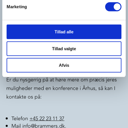
andre.
Marketing
Du kan blandt andet læse mere om vores
samarbejde med
Only
i forbindelse med deres
slagsmøde for 450 gæster og deltagere i Herning.
Tillad alle
Eller få inspiration af en konference for
Implement
Consulting Group
med 1000 gæster i København.
Tillad valgte
Du kan også læse mere om konference i
Odense
og
Kolding
her.
Afvis
Er du nysgerrig på at høre mere om præcis jeres
muligheder med en konference i Århus, så kan I
kontakte os på:
Telefon
+45 22 23 11 37
Mail
info@brammers.dk
.