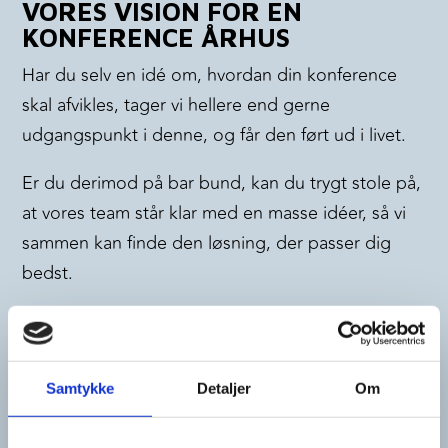
VORES VISION FOR EN
KONFERENCE ÅRHUS
Har du selv en idé om, hvordan din konference
skal afvikles, tager vi hellere end gerne
udgangspunkt i denne, og får den ført ud i livet.
Er du derimod på bar bund, kan du trygt stole på,
at vores team står klar med en masse idéer, så vi
sammen kan finde den løsning, der passer dig
bedst.
Vi har nøje udvalgt vores leverandører, da vi kun
samarbejder med folk, vi har fuld tillid til. Det vil
sige, at du kan forvente top professionel og
Samtykke
Detaljer
Om
gnidningsfri hjælp.