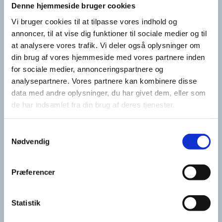
Kvalitet er vores førsteprioritet, og vi har gennem
Denne hjemmeside bruger cookies
årene opbygget stærke og tillidsfulde relationer til
Vi bruger cookies til at tilpasse vores indhold og
vores leverandører, så vi kan stå hundrede procent
annoncer, til at vise dig funktioner til sociale medier og til
at analysere vores trafik. Vi deler også oplysninger om
inde for dem, når vi afvikler konferencer for
din brug af vores hjemmeside med vores partnere inden
kunder.
for sociale medier, annonceringspartnere og
analysepartnere. Vores partnere kan kombinere disse
Læs også om
teambuilding aktiviteter
her.
data med andre oplysninger, du har givet dem, eller som
de har indsamlet fra din brug af deres tjenester.
TIDLIGERE CASES TIL
INSPIRATION
Samtykkevalg
Nødvendig
Vi har gennem tiden samarbejdet med adskillige
brancher i forskellige fagområder. Så vi kender til
Præferencer
mange former og farver, hvad angår konference i
Århus eller resten af Danmark. Vi har blandt andet
Statistik
samarbejdet med
Mærsk
,
DHL
,
Holbøll
og mange